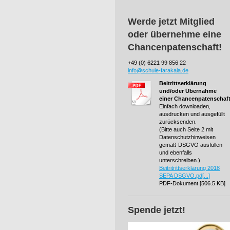
Werde jetzt Mitglied
oder übernehme eine
Chancenpatenschaft!
+49 (0) 6221 99 856 22
info@schule-farakala.de
Beitrittserklärung
und/oder Übernahme
einer Chancenpatenschaf
Einfach downloaden,
ausdrucken und ausgefüllt
zurücksenden.
(Bitte auch Seite 2 mit
Datenschutzhinweisen
gemäß DSGVO ausfüllen
und ebenfalls
unterschreiben.)
Beitritrittserklärung 2018
SEPA DSGVO.pd[...]
PDF-Dokument [506.5 KB]
Spende jetzt!