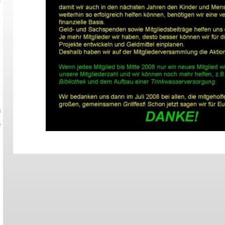
e
k
r