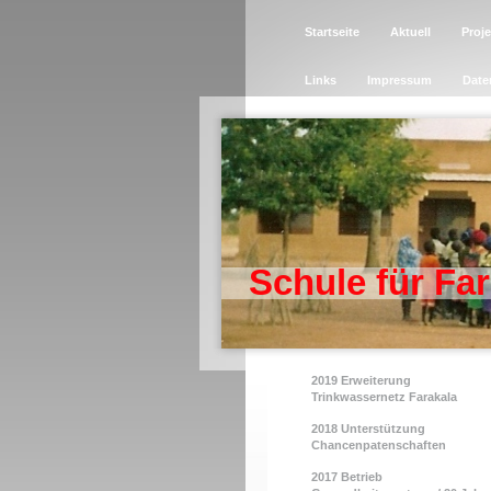
Startseite
Aktuell
Proje
Links
Impressum
Date
Schule für Far
2019 Erweiterung
Trinkwassernetz Farakala
2018 Unterstützung
Chancenpatenschaften
2017 Betrieb