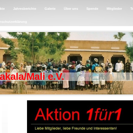
kte
Jahresberichte
Galerie
Über uns
Spende
Mitglieder
T
nschutzerklärung
akala/Mali e.V.